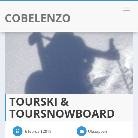
TOGGL
COBELENZO
Skip
to
content
TOURSKI &
TOURSNOWBOARD
6 februari 2019
0 Comments
Uitstappen