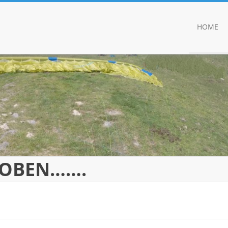
HOME
 OBEN…….