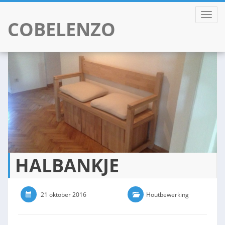
TOGGL
COBELENZO
Skip
to
content
HALBANKJE
21 oktober 2016
0 Comments
Houtbewerking