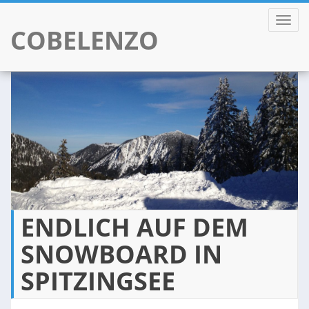
TOGGL
COBELENZO
Skip
to
content
ENDLICH AUF DEM
SNOWBOARD IN
SPITZINGSEE