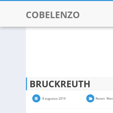
COBELENZO
Skip to content
BRUCKREUTH
8 augustus 2019
0 Comments
Reizen
,
Wan