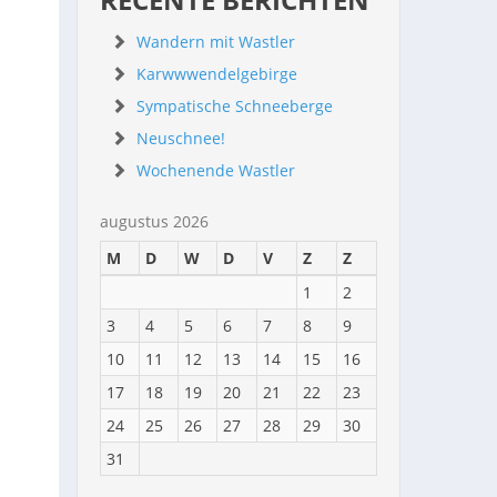
Wandern mit Wastler
Karwwwendelgebirge
Sympatische Schneeberge
Neuschnee!
Wochenende Wastler
augustus 2026
M
D
W
D
V
Z
Z
1
2
3
4
5
6
7
8
9
10
11
12
13
14
15
16
17
18
19
20
21
22
23
24
25
26
27
28
29
30
31