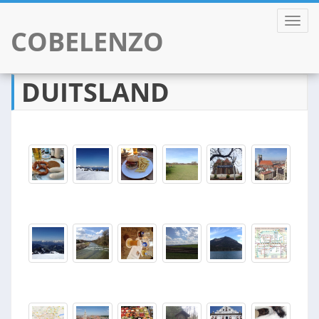
TOGGL
COBELENZO
DUITSLAND
Skip
to
content